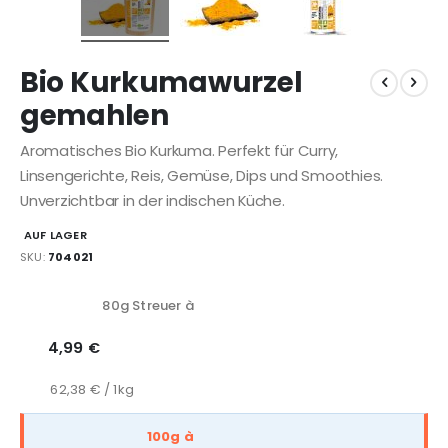
Bio Kurkumawurzel
gemahlen
Aromatisches Bio Kurkuma. Perfekt für Curry,
Linsengerichte, Reis, Gemüse, Dips und Smoothies.
Unverzichtbar in der indischen Küche.
AUF LAGER
SKU
704021
Gruppiert
80g Streuer à
Produkte
-
4,99 €
Artikel
62,38 € / 1kg
100g à