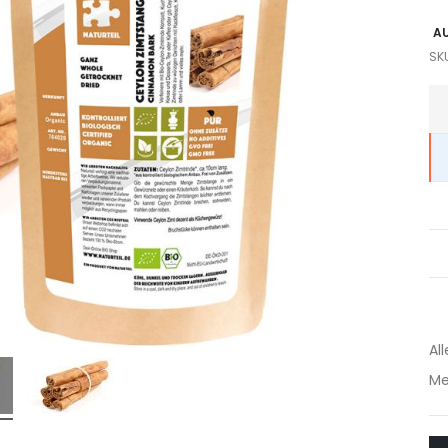
A
SK
Gr
Pr
-
Art
All
Me