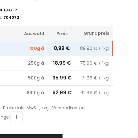
UF LAGER
U
704072
Grundpreis
Auswahl
Preis
uppiert
8,99 €
100g à
89,90 € / 1kg
odukte
18,99 €
250g à
75,96 € / 1kg
ikel
35,99 €
500g à
71,98 € / 1kg
62,99 €
1000g à
62,99 € / 1kg
e Preise inkl. MwSt., zzgl.
Versandkosten
nge: