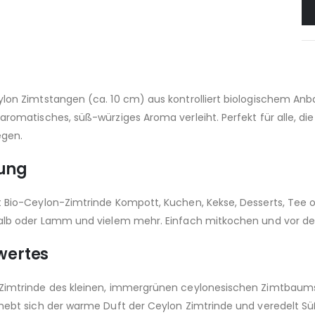
lon Zimtstangen (ca. 10 cm) aus kontrolliert biologischem Anba
 aromatisches, süß-würziges Aroma verleiht. Perfekt für alle, 
gen.
ung
t Bio-Ceylon-Zimtrinde Kompott, Kuchen, Kekse, Desserts, Tee o
Kalb oder Lamm und vielem mehr. Einfach mitkochen und vor d
wertes
Zimtrinde des kleinen, immergrünen ceylonesischen Zimtbaums
rhebt sich der warme Duft der Ceylon Zimtrinde und veredelt Sü