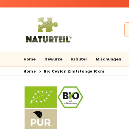
Home
Gewürze
Kräuter
Mischungen
Home
Bio Ceylon Zimtstange 10cm
Zum
Zum
Ende
Anfang
der
der
Bildergalerie
Bildergalerie
springen
springen