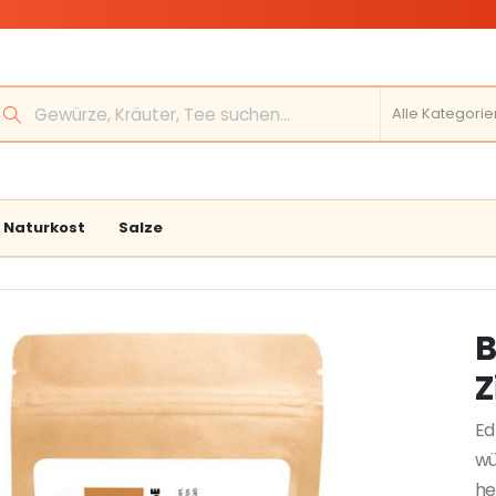
Naturkost
Salze
B
Z
Ed
wü
he