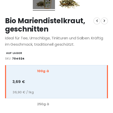
Bio Mariendistelkraut,
geschnitten
Ideal für Tee, Umschläge, Tinkturen und Salben. Kräftig
im Geschmack, traditionell geschätzt.
AUF LAGER
SKU
704024
Gruppiert
100g à
Produkte
-
3,69 €
Artikel
36,90 € / 1kg
250g à