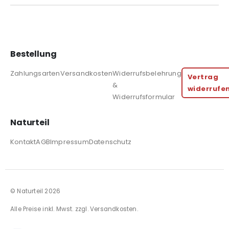
Bestellung
Zahlungsarten
Versandkosten
Widerrufsbelehrung
Vertrag
&
widerrufe
Widerrufsformular
Naturteil
Kontakt
AGB
Impressum
Datenschutz
© Naturteil 2026
Alle Preise inkl. Mwst. zzgl.
Versandkosten
.