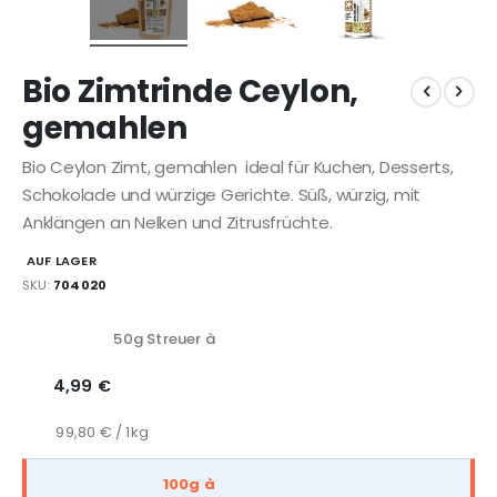
Bio Zimtrinde Ceylon,
gemahlen
Bio Ceylon Zimt, gemahlen  ideal für Kuchen, Desserts,
Schokolade und würzige Gerichte. Süß, würzig, mit
Anklängen an Nelken und Zitrusfrüchte.
AUF LAGER
SKU
704020
Gruppiert
50g Streuer à
Produkte
-
4,99 €
Artikel
99,80 € / 1kg
100g à