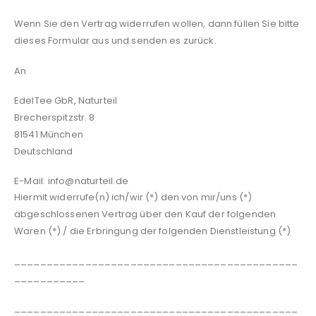
Wenn Sie den Vertrag widerrufen wollen, dann füllen Sie bitte
dieses Formular aus und senden es zurück.
An
EdelTee GbR, Naturteil
Brecherspitzstr. 8
81541 München
Deutschland
E-Mail: info@naturteil.de
Hiermit widerrufe(n) ich/wir (*) den von mir/uns (*)
abgeschlossenen Vertrag über den Kauf der folgenden
Waren (*) / die Erbringung der folgenden Dienstleistung (*)
____________________________________________
___________
____________________________________________